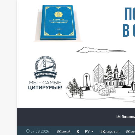
Эконом
07.08.2026
#Семей
ҚЗ
РУ
#Қазақстан
#Cov