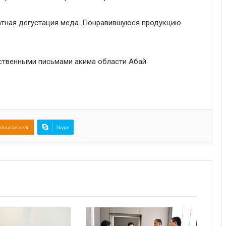
атная дегустация меда. Понравившуюся продукцию
твенными письмами акима области Абай.
dnoklassniki
Skype