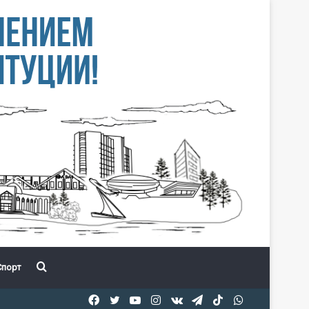
Іздеу
порт
Facebook
Twitter
YouTube
Instagram
vk.com
Telegram
TikTok
WhatsApp