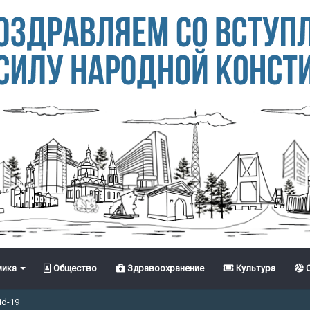
ика
Общество
Здравоохранение
Культура
С
id-19