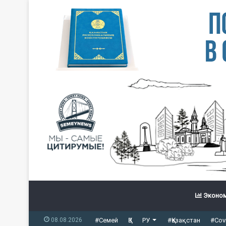
Эконом
08.08.2026
#Семей
ҚЗ
РУ
#Қазақстан
#Cov