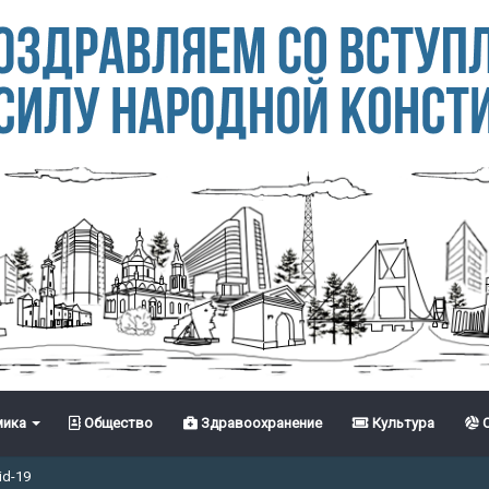
ика
Общество
Здравоохранение
Культура
С
id-19