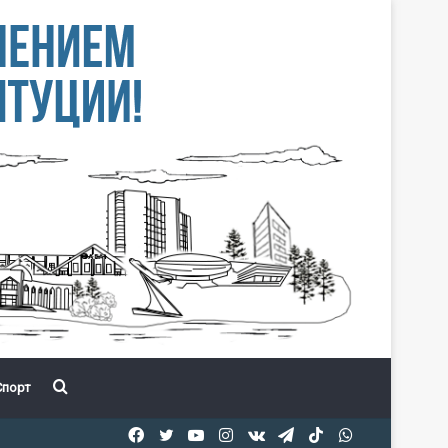
Іздеу
порт
Facebook
Twitter
YouTube
Instagram
vk.com
Telegram
TikTok
WhatsApp