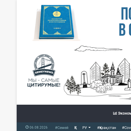
Эконом
06.08.2026
#Семей
ҚЗ
РУ
#Қазақстан
#Cov