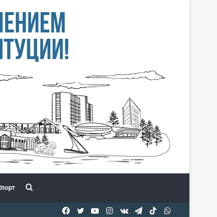
Іздеу
порт
Facebook
Twitter
YouTube
Instagram
vk.com
Telegram
TikTok
WhatsApp