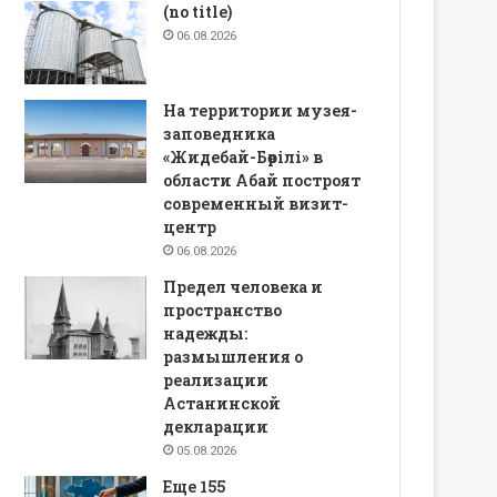
(no title)
06.08.2026
На территории музея-
заповедника
«Жидебай-Бөрілі» в
области Абай построят
современный визит-
центр
06.08.2026
Предел человека и
пространство
надежды:
размышления о
реализации
Астанинской
декларации
05.08.2026
Еще 155