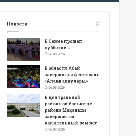
Новости
В Семее прошел
субботник
06.08.2026
В области Абай
завершился фестиваль
«Алакөл алаулары»
06.08.2026
В центральной
районной больнице
района Мақаншы
завершается
капитальный ремонт
06.08.2026