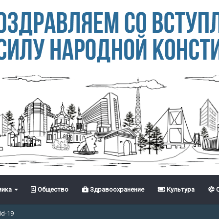
ика
Общество
Здравоохранение
Культура
С
id-19