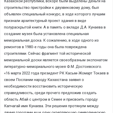
Казахской республики, вскоре были выделены деньги на
строительство пристройки к двухвековому дому, был
объявлен специальный конкурс, в ходе которого лучшим
признали архитектурный проект здания в виде
полураскрытой книги. А в память о вкладе Д.А. Кунаева в
создание музея была установлена специальная
мемориальная доска. К сожалению, в ходе одного из
ремонтов в 1980-е годы она была повреждена
строителями. Сейчас фрагмент той исторической
мемориальной доски является своеобразным экспонатом
литературно-мемориального музея Ф.М. Достоевского.
«16 марта 2022 года президент РК Касым-Жомарт Токаев в
своем Послании народу Казахстана заявил о
необходимости восстановить историческую
справедливость, среди прочего предложив создать
область Абай с центром в Семее и присвоить городу
Капчагай имя Кунаева. Эти решения протянули между
двумя городами еще одну скрепляющую символическую