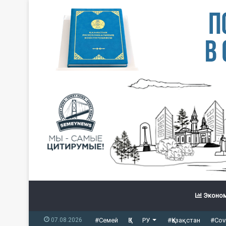
Эконом
07.08.2026
#Семей
ҚЗ
РУ
#Қазақстан
#Cov