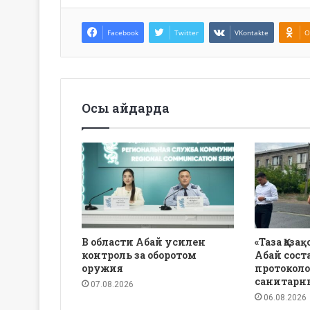
Facebook
Twitter
VKontakte
O
Осы айдарда
В области Абай усилен
«Таза Қаза
контроль за оборотом
Абай сост
оружия
протоколо
санитарн
07.08.2026
06.08.2026