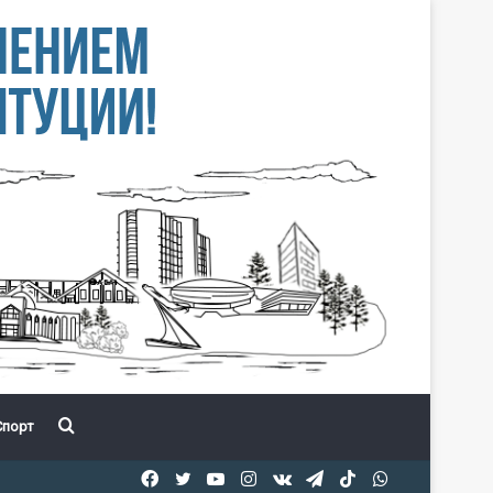
Іздеу
порт
Facebook
Twitter
YouTube
Instagram
vk.com
Telegram
TikTok
WhatsApp