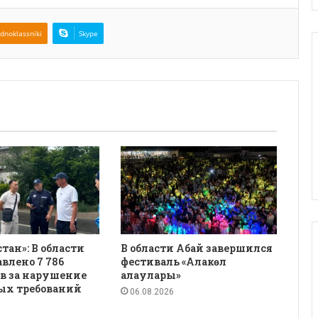
dnoklassniki
Skype
қстан»: В области
В области Абай завершился
авлено 7 786
фестиваль «Алакөл
в за нарушение
алаулары»
ых требований
06.08.2026