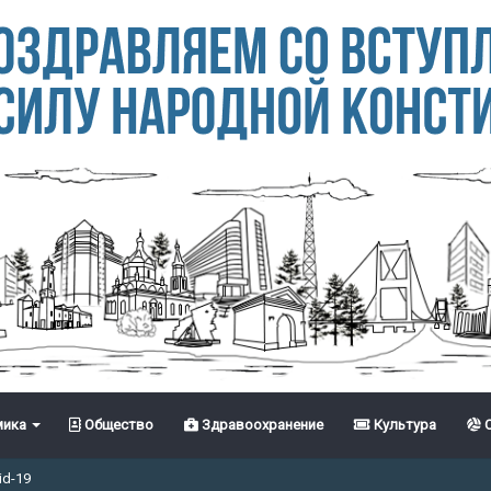
ика
Общество
Здравоохранение
Культура
С
id-19