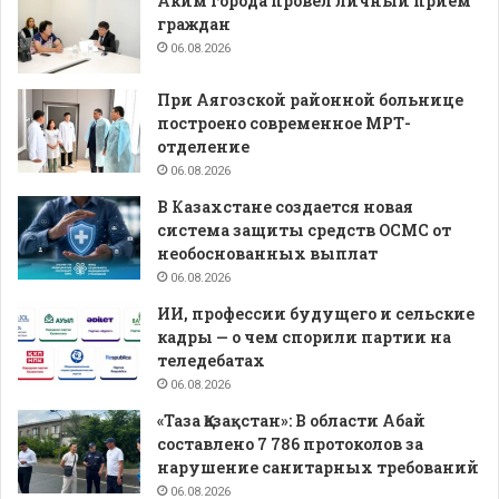
Аким города провел личный прием
граждан
06.08.2026
При Аягозской районной больнице
построено современное МРТ-
отделение
06.08.2026
В Казахстане создается новая
система защиты средств ОСМС от
необоснованных выплат
06.08.2026
ИИ, профессии будущего и сельские
кадры — о чем спорили партии на
теледебатах
06.08.2026
«Таза Қазақстан»: В области Абай
составлено 7 786 протоколов за
нарушение санитарных требований
06.08.2026