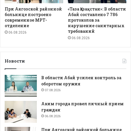
При Аягозской районной
«Таза Қазақстан»: В области
больнице построено
Абай составлено 7 786
современное МРТ-
протоколов за
отделение
нарушение санитарных
требований
06.08.2026
06.08.2026
Новости
В области Абай усилен контроль за
оборотом оружия
07.08.2026
Аким города провел личный прием
граждан
06.08.2026
При Аягозской районной больнице