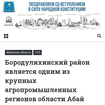
Меню
Із
Абайская область
ТОП
Бородулихинский район
является одним из
крупных
агропромышленных
регионов области Абай