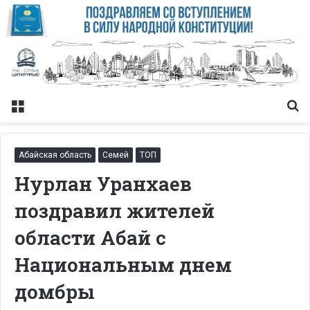
Меню
Із
Абайская область
Семей
ТОП
Нурлан Уранхаев
поздравил жителей
области Абай с
Национальным днем
домбры