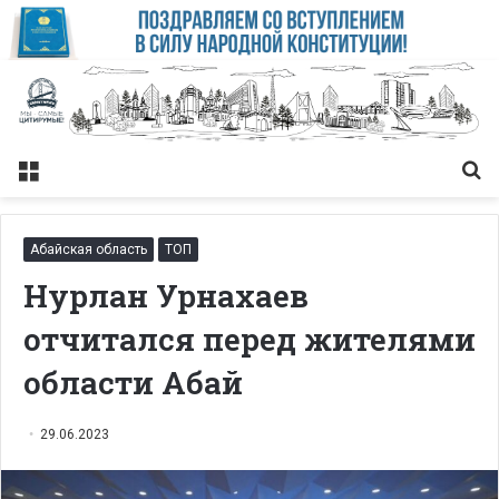
Меню
Із
Абайская область
ТОП
Нурлан Урнахаев
отчитался перед жителями
области Абай
29.06.2023