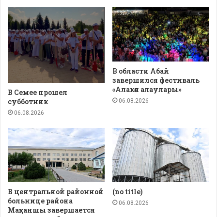
В области Абай
завершился фестиваль
«Алакөл алаулары»
В Семее прошел
субботник
06.08.2026
06.08.2026
В центральной районной
(no title)
больнице района
06.08.2026
Мақаншы завершается