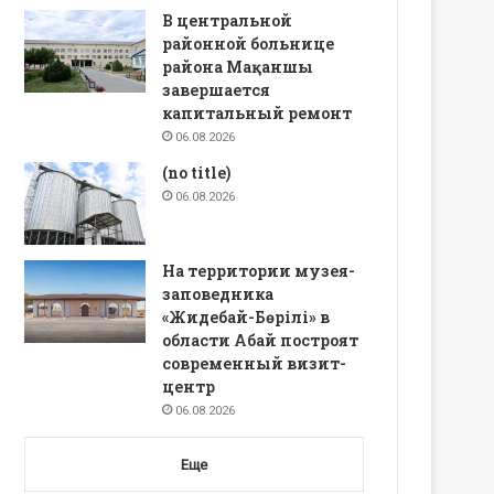
В центральной
районной больнице
района Мақаншы
завершается
капитальный ремонт
06.08.2026
(no title)
06.08.2026
На территории музея-
заповедника
«Жидебай-Бөрілі» в
области Абай построят
современный визит-
центр
06.08.2026
Еще