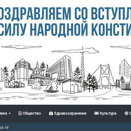
ика
Общество
Здравоохранение
Культура
С
id-19