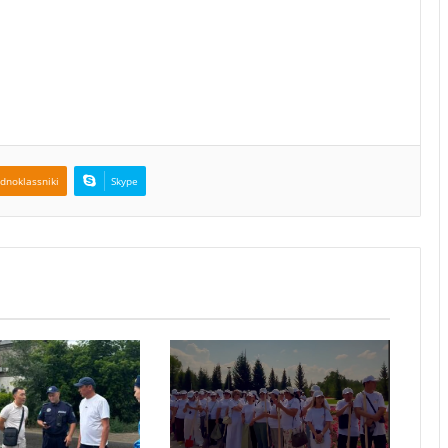
dnoklassniki
Skype