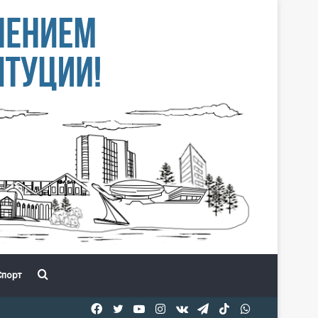
Іздеу
порт
Facebook
Twitter
YouTube
Instagram
vk.com
Telegram
TikTok
WhatsApp