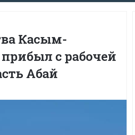
тва Касым-
 прибыл с рабочей
асть Абай