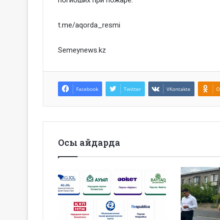
t.me/aqorda_resmi
Semeynews.kz
Facebook
Twitter
VKontakte
O
Осы айдарда