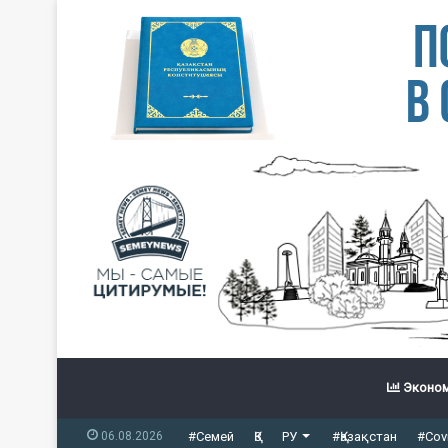
Эконом
06.08.2026
#Семей
ҚЗ
РУ
#Қазақстан
#Cov