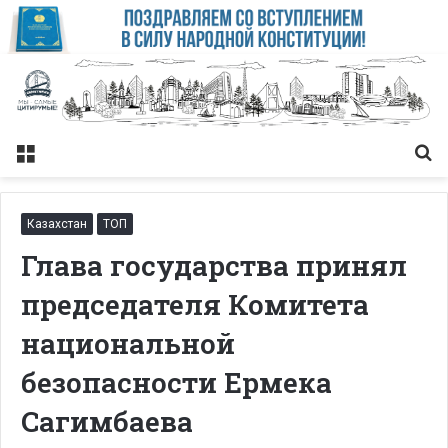
Меню
Із
Казахстан
ТОП
Глава государства принял
председателя Комитета
национальной
безопасности Ермека
Сагимбаева