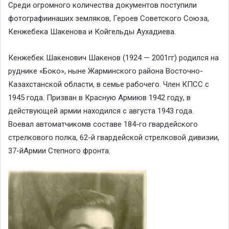
Среди огромного количества документов поступили
фотографиинаших земляков, Героев Советского Союза,
Кенжебека Шакенова и Койгельды Аухадиева.
Кенжебек Шакенович Шакенов (1924 — 2001гг) родился на
руднике «Боко», ныне Жарминского района Восточно-
Казахстанской области, в семье рабочего. Член КПСС с
1945 года. Призван в
Красную Армию
в 1942 году, в
действующей армии находился с августа 1943 года.
Воевал автоматчикомв составе 184-го гвардейского
стрелкового полка, 62-й гвардейской стрелковой дивизии,
37-йАрмии Степного фронта.