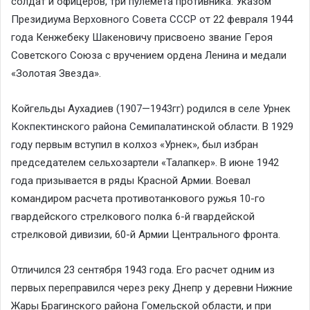
солдат и офицеров, три пулемёта противника. Указом
Президиума
Верховного Совета СССР
от 22 февраля 1944
года Кенжебеку Шакеновичу присвоено звание Героя
Советского Союза с вручением ордена Ленина и медали
«Золотая Звезда».
Койгельды Аухадиев (
1907
—
1943
гг) родился в селе Урнек
Кокпектинского района
Семипалатинской
области. В 1929
году первым вступил в колхоз «Урнек», был избран
председателем сельхозартели «Талапкер». В июне 1942
года призывается в ряды Красной Армии. Воевал
командиром расчета противотанкового ружья 10-го
гвардейского стрелкового полка 6-й гвардейской
стрелковой дивизии, 60-й Армии Центрального фронта.
Отличился 23 сентября 1943 года. Его расчет одним из
первых переправился через реку Днепр у деревни Нижние
Жары Брагинского района Гомельской области, и при