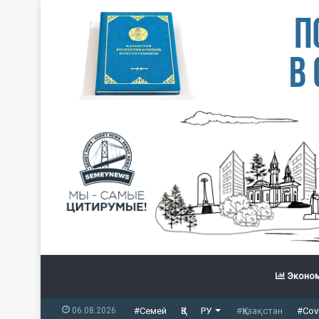
Эконом
06.08.2026
#Семей
ҚЗ
РУ
#Қазақстан
#Cov