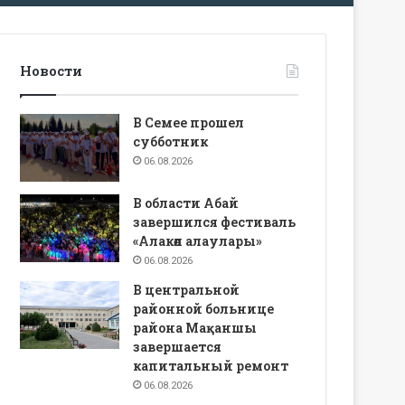
Новости
В Семее прошел
субботник
06.08.2026
В области Абай
завершился фестиваль
«Алакөл алаулары»
06.08.2026
В центральной
районной больнице
района Мақаншы
завершается
капитальный ремонт
06.08.2026