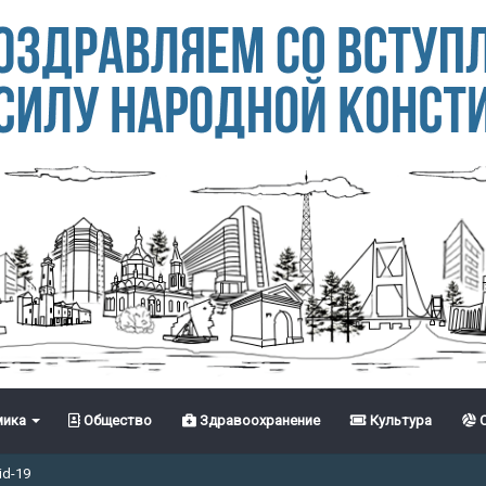
ика
Общество
Здравоохранение
Культура
С
id-19