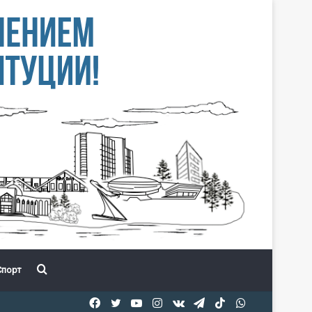
Іздеу
порт
Facebook
Twitter
YouTube
Instagram
vk.com
Telegram
TikTok
WhatsApp