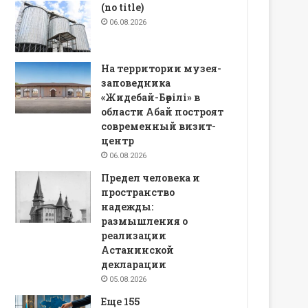
(no title)
06.08.2026
На территории музея-
заповедника
«Жидебай-Бөрілі» в
области Абай построят
современный визит-
центр
06.08.2026
Предел человека и
пространство
надежды:
размышления о
реализации
Астанинской
декларации
05.08.2026
Еще 155