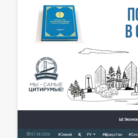
Эконом
07.08.2026
#Семей
ҚЗ
РУ
#Қазақстан
#Cov