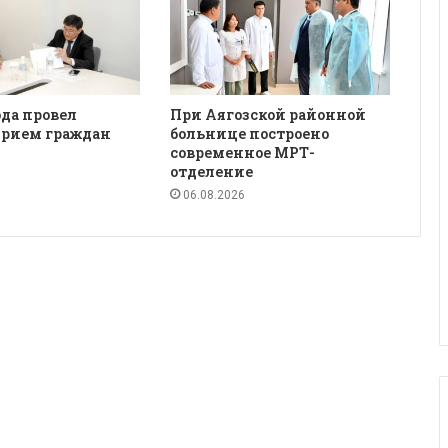
да провел
При Аягозской районной
рием граждан
больнице построено
современное МРТ-
отделение
06.08.2026