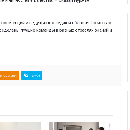
е и личностные качества, — сказал Нуржан
 компетенций и ведущих колледжей области. По итогам
пределены лучшие команды в разных отраслях знаний и
dnoklassniki
Skype