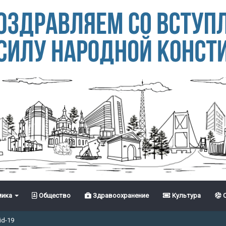
ика
Общество
Здравоохранение
Культура
С
id-19