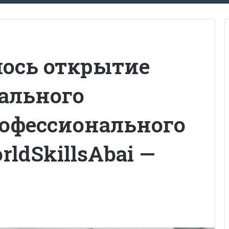
лось открытие
ального
офессионального
ldSkillsAbai —