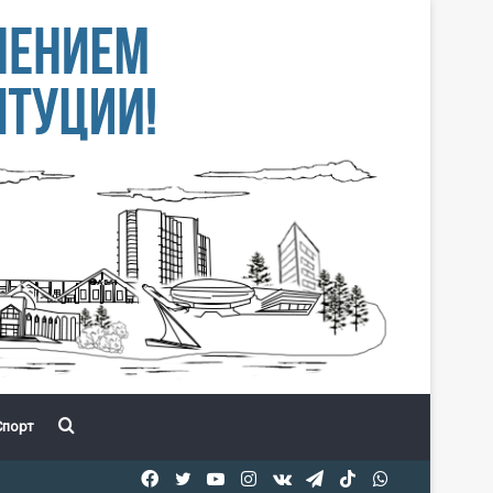
Іздеу
порт
Facebook
Twitter
YouTube
Instagram
vk.com
Telegram
TikTok
WhatsApp