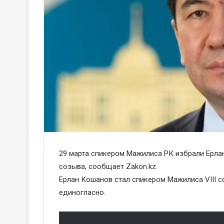
29 марта спикером Мажилиса РК избрали Ерла
созыва, сообщает
Zakon.kz
.
Ерлан Кошанов стал спикером Мажилиса VIII с
единогласно.