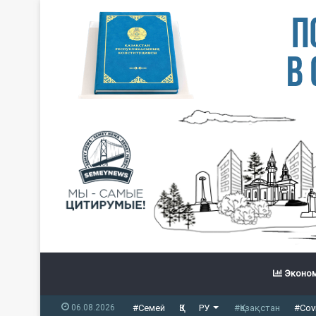
Эконом
06.08.2026
#Семей
ҚЗ
РУ
#Қазақстан
#Cov