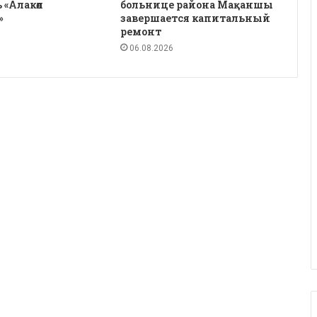
 «Алакөл
больнице района Мақаншы
»
завершается капитальный
ремонт
06.08.2026