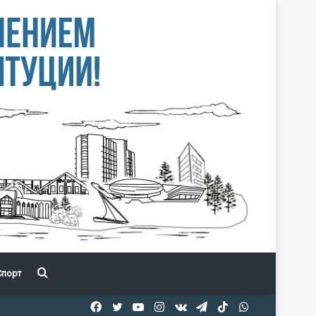
Іздеу
порт
Facebook
Twitter
YouTube
Instagram
vk.com
Telegram
TikTok
WhatsApp