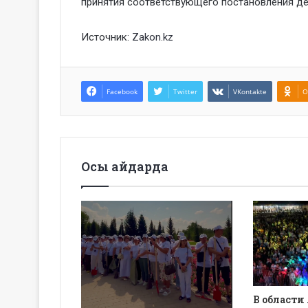
принятия соответствующего постановления де
Источник:
Zakon.kz
Facebook
Twitter
VKontakte
O
Осы айдарда
В области