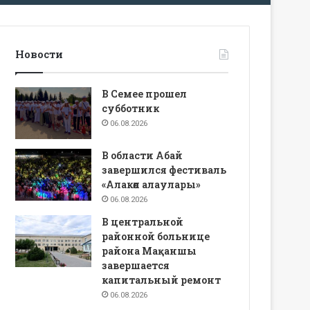
Новости
В Семее прошел
субботник
06.08.2026
В области Абай
завершился фестиваль
«Алакөл алаулары»
06.08.2026
В центральной
районной больнице
района Мақаншы
завершается
капитальный ремонт
06.08.2026