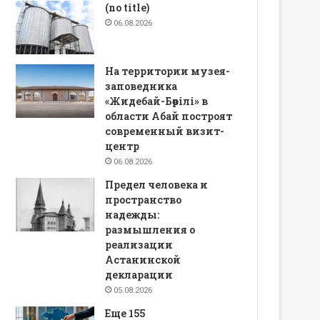
(no title)
06.08.2026
На территории музея-
заповедника
«Жидебай-Бөрілі» в
области Абай построят
современный визит-
центр
06.08.2026
Предел человека и
пространство
надежды:
размышления о
реализации
Астанинской
декларации
05.08.2026
Еще 155