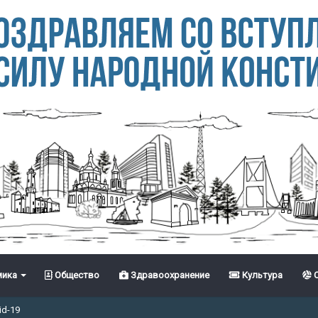
ика
Общество
Здравоохранение
Культура
С
id-19