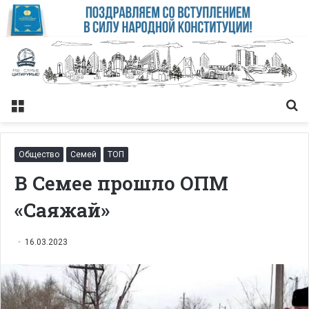
Меню
Із
Общество
Семей
ТОП
В Семее прошло ОПМ
«Саяжай»
16.03.2023