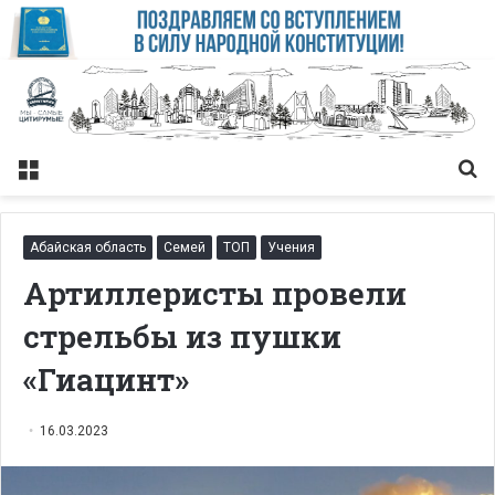
Меню
Із
Абайская область
Семей
ТОП
Учения
Артиллеристы провели
стрельбы из пушки
«Гиацинт»
16.03.2023