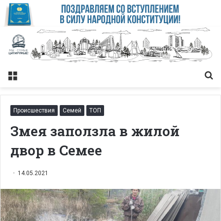
Меню
Із
Происшествия
Семей
ТОП
Змея заползла в жилой
двор в Семее
14.05.2021