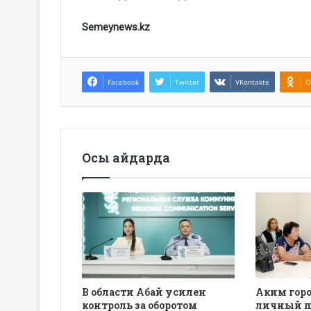
Semeynews.kz
Facebook
Twitter
VKontakte
O
Осы айдарда
В области Абай усилен
Аким горо
контроль за оборотом
личный п