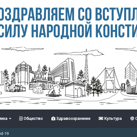
ика
Общество
Здравоохранение
Культура
С
id-19