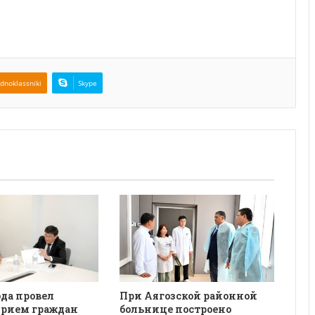
dnoklassniki
Skype
да провел
При Аягозской районной
рием граждан
больнице построено