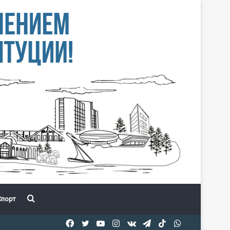
Іздеу
порт
Facebook
Twitter
YouTube
Instagram
vk.com
Telegram
TikTok
WhatsApp