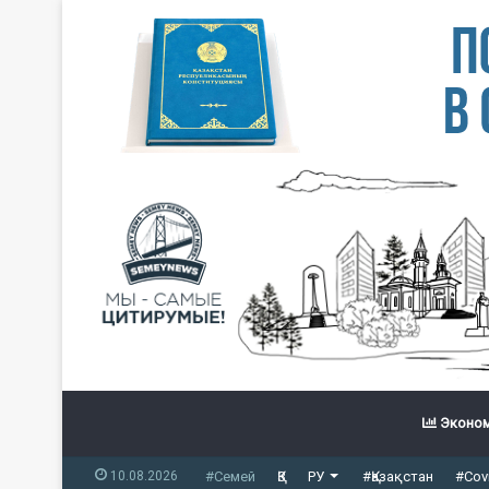
Эконом
10.08.2026
#Семей
ҚЗ
РУ
#Қазақстан
#Cov