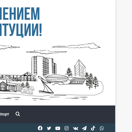
Іздеу
порт
Facebook
Twitter
YouTube
Instagram
vk.com
Telegram
TikTok
WhatsApp