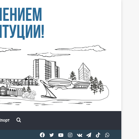
Іздеу
порт
Facebook
Twitter
YouTube
Instagram
vk.com
Telegram
TikTok
WhatsApp