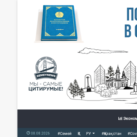
Эконом
08.08.2026
#Семей
ҚЗ
РУ
#Қазақстан
#Cov