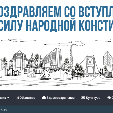
ика
Общество
Здравоохранение
Культура
С
id-19