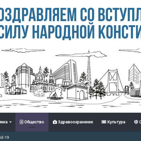
ика
Общество
Здравоохранение
Культура
С
id-19