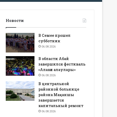
Новости
В Семее прошел
субботник
06.08.2026
В области Абай
завершился фестиваль
«Алакөл алаулары»
06.08.2026
В центральной
районной больнице
района Мақаншы
завершается
капитальный ремонт
06.08.2026