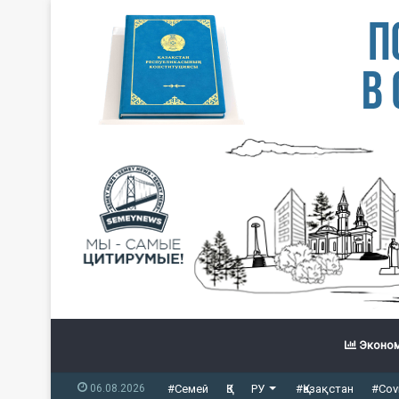
Эконом
06.08.2026
#Семей
ҚЗ
РУ
#Қазақстан
#Cov