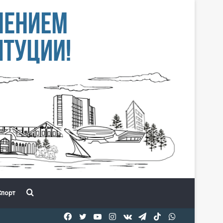
Іздеу
порт
Facebook
Twitter
YouTube
Instagram
vk.com
Telegram
TikTok
WhatsApp