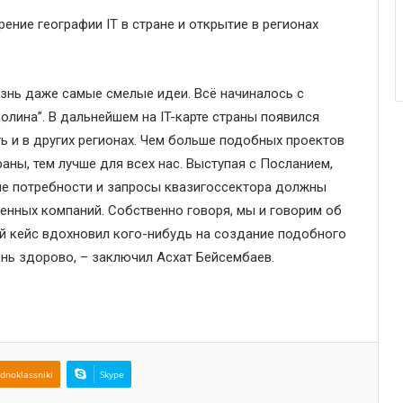
ение географии IT в стране и открытие в регионах
изнь даже самые смелые идеи. Всё начиналось с
олина”. В дальнейшем на IT-карте страны появился
сть и в других регионах. Чем больше подобных проектов
аны, тем лучше для всех нас. Выступая с Посланием,
вые потребности и запросы квазигоссектора должны
енных компаний. Собственно говоря, мы и говорим об
ий кейс вдохновил кого-нибудь на создание подобного
нь здорово, – заключил Асхат Бейсембаев.
dnoklassniki
Skype