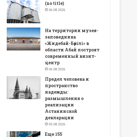
(no title)
06.08.2026
На территории музея-
заповедника
«Жидебай-Бөрілі» в
области Абай построят
современный визит-
центр
06.08.2026
Предел человека и
пространство
надежды:
размышления о
реализации
Астанинской
декларации
05.08.2026
Еще 155