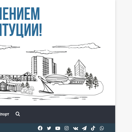
Іздеу
порт
Facebook
Twitter
YouTube
Instagram
vk.com
Telegram
TikTok
WhatsApp