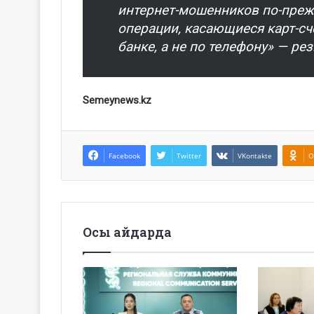
интернет-мошенников по-прежн
операции, касающиеся карт-сч
банке, а не по телефону» — р
Semeynews.kz
Facebook
Twitter
VKontakte
O
Осы айдарда