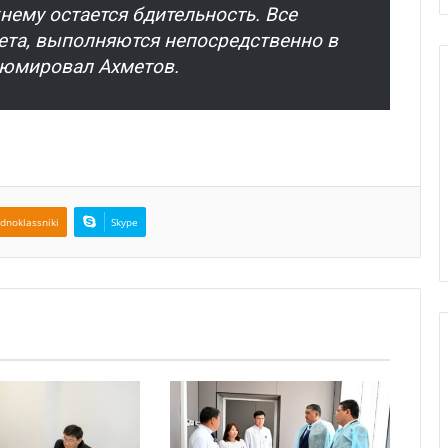
ему остается бдительность. Все
ета, выполняются непосредственно в
езюмировал Ахметов.
dnoklassniki
Skype