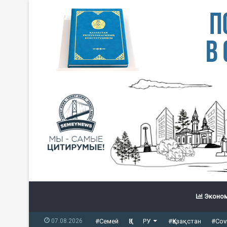
Эконом
07.08.2026
#Семей
ҚЗ
РУ
#Қазақстан
#Cov