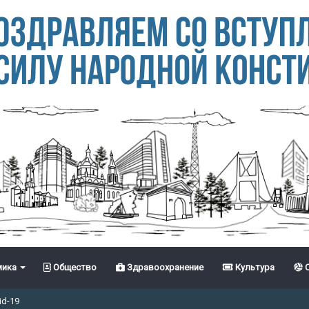
ика
Общество
Здравоохранение
Культура
С
id-19