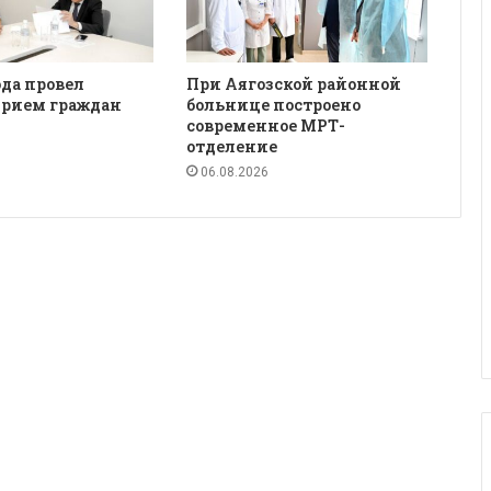
да провел
При Аягозской районной
рием граждан
больнице построено
современное МРТ-
отделение
06.08.2026