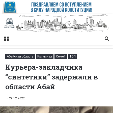
Меню
Із
Абайская область
Криминал
Семей
ТОП
Курьера-закладчика
“синтетики” задержали в
области Абай
29.12.2022