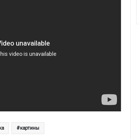
ка
картины