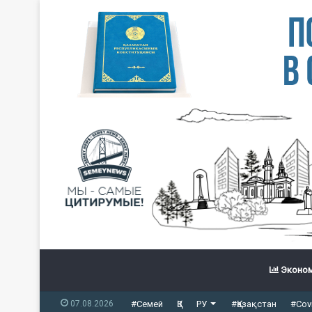
Эконом
07.08.2026
#Семей
ҚЗ
РУ
#Қазақстан
#Cov