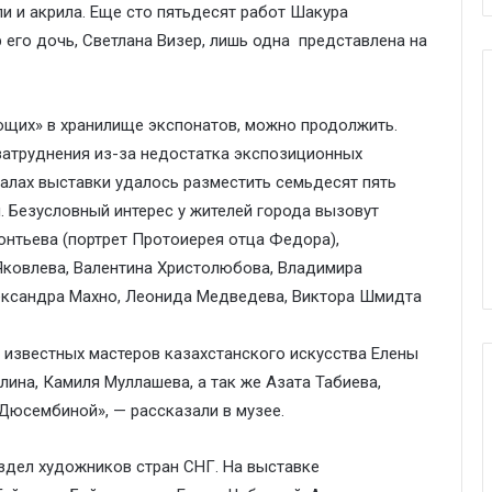
ли и акрила. Еще сто пятьдесят работ Шакура
 его дочь, Светлана Визер, лишь одна представлена на
лющих» в хранилище экспонатов, можно продолжить.
затруднения из-за недостатка экспозиционных
х залах выставки удалось разместить семьдесят пять
. Безусловный интерес у жителей города вызовут
онтьева (портрет Протоиерея отца Федора),
Яковлева, Валентина Христолюбова, Владимира
ександра Махно, Леонида Медведева, Виктора Шмидта
известных мастеров казахстанского искусства Елены
ина, Камиля Муллашева, а так же Азата Табиева,
Дюсембиной», — рассказали в музее.
здел художников стран СНГ. На выставке