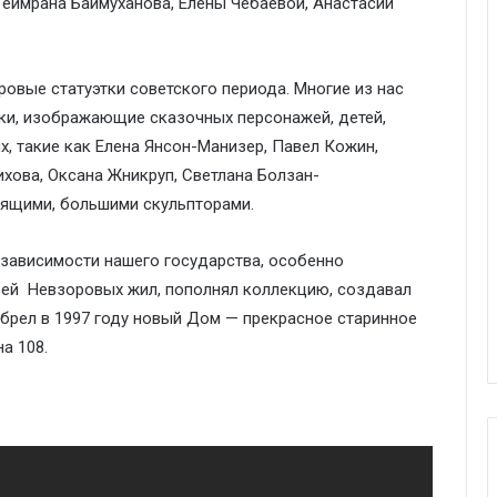
еймрана Баймуханова, Елены Чебаевой, Анастасии
овые статуэтки советского периода. Многие из нас
ки, изображающие сказочных персонажей, детей,
х, такие как Елена Янсон-Манизер, Павел Кожин,
хова, Оксана Жникруп, Светлана Болзан-
оящими, большими скульпторами.
независимости нашего государства, особенно
зей Невзоровых жил, пополнял коллекцию, создавал
обрел в 1997 году новый Дом — прекрасное старинное
а 108.