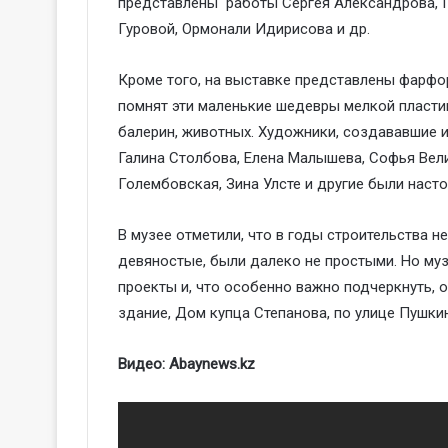
представлены работы Сергея Александрова, Г
Гуровой, Ормонали Идирисова и др.
Кроме того, на выставке представлены фарфор
помнят эти маленькие шедевры мелкой пласти
балерин, животных. Художники, создававшие и
Галина Столбова, Елена Малышева, Софья Вели
Голембовская, Зина Улсте и другие были наст
В музее отметили, что в годы строительства 
девяностые, были далеко не простыми. Но му
проекты и, что особенно важно подчеркнуть, 
здание, Дом купца Степанова, по улице Пушкин
Видео: Abaynews.kz