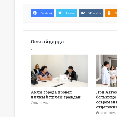
Facebook
Twitter
VKontakte
O
Осы айдарда
Аким города провел
При Аяго
личный прием граждан
больнице 
современ
06.08.2026
отделени
06.08.2026