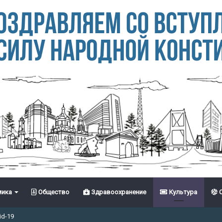
ика
Общество
Здравоохранение
Культура
С
id-19