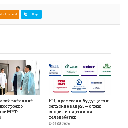
dnoklassniki
Skype
зской районной
ИИ, профессии будущего и
построено
сельские кадры — о чем
ное МРТ-
спорили партии на
е
теледебатах
06.08.2026