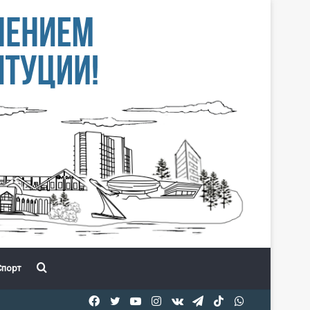
Іздеу
порт
Facebook
Twitter
YouTube
Instagram
vk.com
Telegram
TikTok
WhatsApp