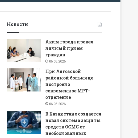
Новости
Аким города провел
личный прием
граждан
06.08.2026
При Аягозской
районной больнице
построено
современное МРТ-
отделение
06.08.2026
В Казахстане создается
новая система защиты
средств ОСМС от
необоснованных