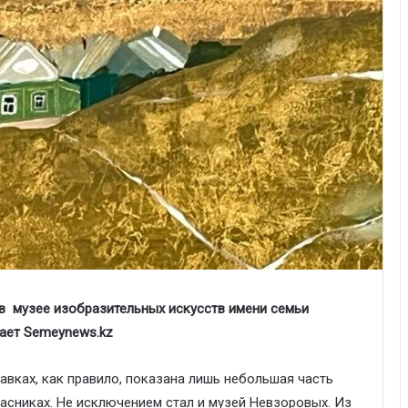
в музее изобразительных искусств имени семьи
ает Semeynews.kz
авках, как правило, показана лишь небольшая часть
пасниках. Не исключением стал и музей Невзоровых. Из