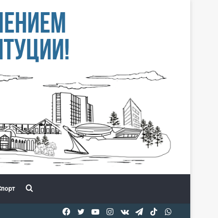
Іздеу
порт
Facebook
Twitter
YouTube
Instagram
vk.com
Telegram
TikTok
WhatsApp