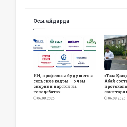
Осы айдарда
ИИ, профессии будущего и
«Таза Қаза
сельские кадры — о чем
Абай сост
спорили партии на
протоколо
теледебатах
санитарн
06.08.2026
06.08.2026