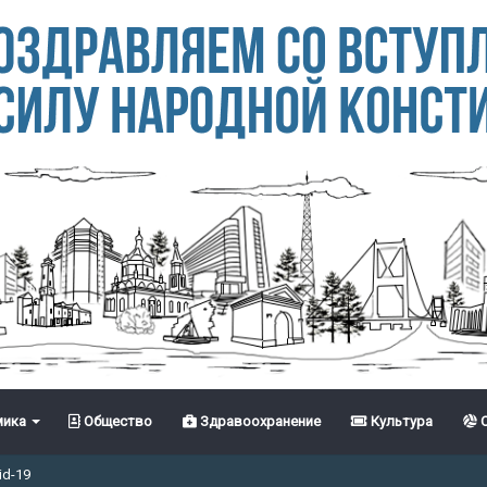
ика
Общество
Здравоохранение
Культура
С
id-19