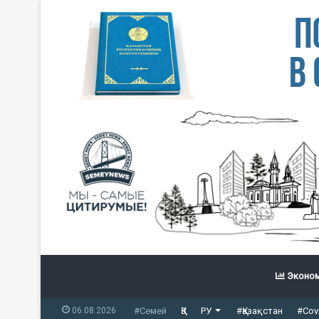
Эконом
06.08.2026
#Семей
ҚЗ
РУ
#Қазақстан
#Cov