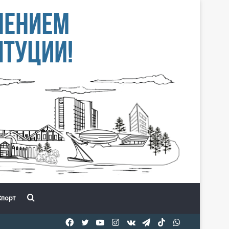
Іздеу
порт
Facebook
Twitter
YouTube
Instagram
vk.com
Telegram
TikTok
WhatsApp