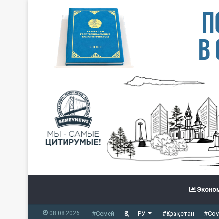
Эконом
08.08.2026
#Семей
ҚЗ
РУ
#Қазақстан
#Cov