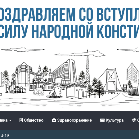
ика
Общество
Здравоохранение
Культура
С
id-19