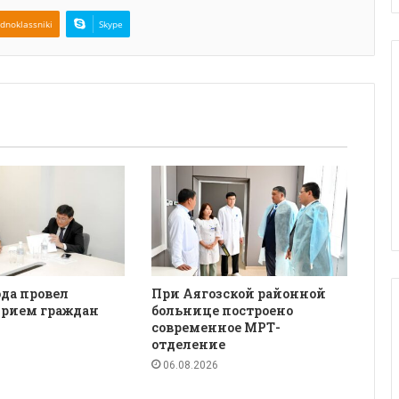
dnoklassniki
Skype
да провел
При Аягозской районной
рием граждан
больнице построено
современное МРТ-
отделение
06.08.2026