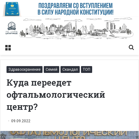
Меню
Із
Здравоохранение
Семей
Скандал
ТОП
Куда переедет
офтальмологический
центр?
09.09.2022