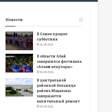
Новости
В Семее прошел
субботник
06.08.2026
В области Абай
завершился фестиваль
«Алакөл алаулары»
06.08.2026
В центральной
районной больнице
района Мақаншы
завершается
капитальный ремонт
06.08.2026