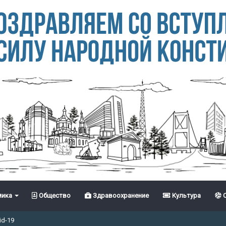
ика
Общество
Здравоохранение
Культура
С
id-19