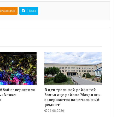
dnoklassniki
Skype
 Абай завершился
В центральной районной
 «Алакөл
больнице района Мақаншы
»
завершается капитальный
ремонт
06.08.2026