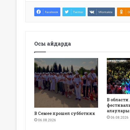
Facebook
Twitter
VKontakte
O
Осы айдарда
В области
фестиваль
алаулары
В Семее прошел субботник
06.08.2026
06.08.2026