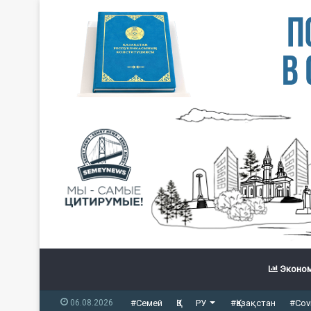
Эконом
06.08.2026
#Семей
ҚЗ
РУ
#Қазақстан
#Cov