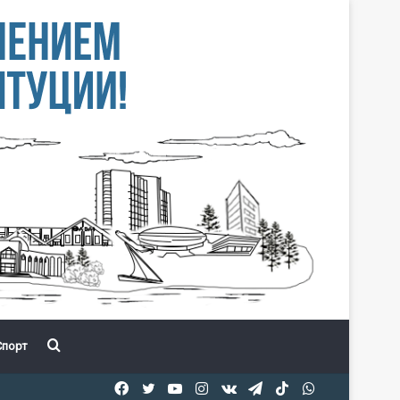
Іздеу
порт
Facebook
Twitter
YouTube
Instagram
vk.com
Telegram
TikTok
WhatsApp