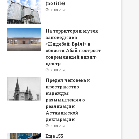
(no title)
06.08.2026
На территории музея-
заповедника
«Жидебай-Бөрілі» в
области Абай построят
современный визит-
центр
06.08.2026
Предел человека и
пространство
надежды:
размышления о
реализации
Астанинской
декларации
05.08.2026
Еще 155