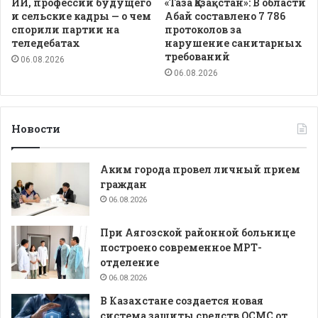
ИИ, профессии будущего
«Таза Қазақстан»: В области
и сельские кадры — о чем
Абай составлено 7 786
спорили партии на
протоколов за
теледебатах
нарушение санитарных
требований
06.08.2026
06.08.2026
Новости
Аким города провел личный прием
граждан
06.08.2026
При Аягозской районной больнице
построено современное МРТ-
отделение
06.08.2026
В Казахстане создается новая
система защиты средств ОСМС от