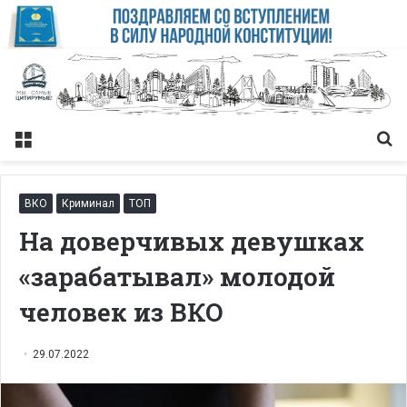
Меню
Із
ВКО
Криминал
ТОП
На доверчивых девушках
«зарабатывал» молодой
человек из ВКО
29.07.2022