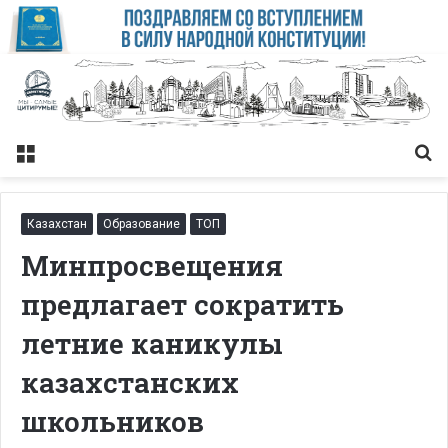
Меню
Із
Казахстан
Образование
ТОП
Минпросвещения
предлагает сократить
летние каникулы
казахстанских
школьников