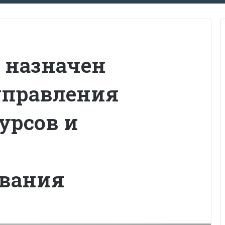
 назначен
управления
урсов и
ования