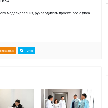
я ВКО.
ого моделирования, руководитель проектного офиса
dnoklassniki
Skype