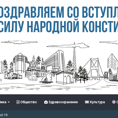
ика
Общество
Здравоохранение
Культура
С
id-19