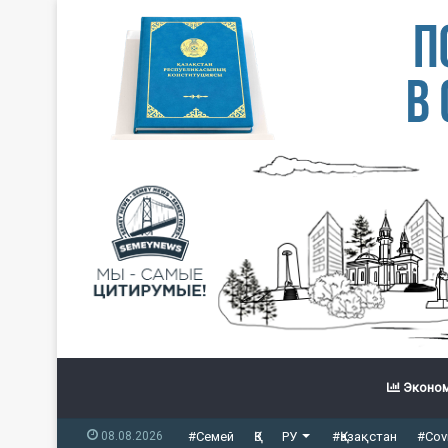
Эконом
08.08.2026
#Семей
ҚЗ
РУ
#Қазақстан
#Cov