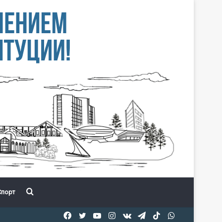
Іздеу
порт
Facebook
Twitter
YouTube
Instagram
vk.com
Telegram
TikTok
WhatsApp