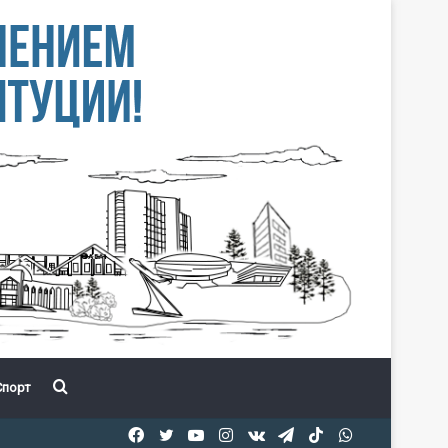
Іздеу
порт
Facebook
Twitter
YouTube
Instagram
vk.com
Telegram
TikTok
WhatsApp