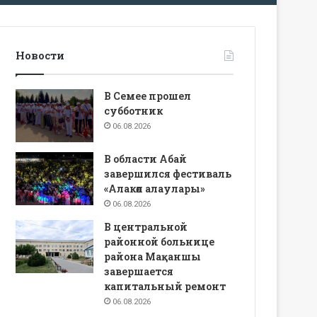
Новости
В Семее прошел
субботник
06.08.2026
В области Абай
завершился фестиваль
«Алакөл алаулары»
06.08.2026
В центральной
районной больнице
района Мақаншы
завершается
капитальный ремонт
06.08.2026