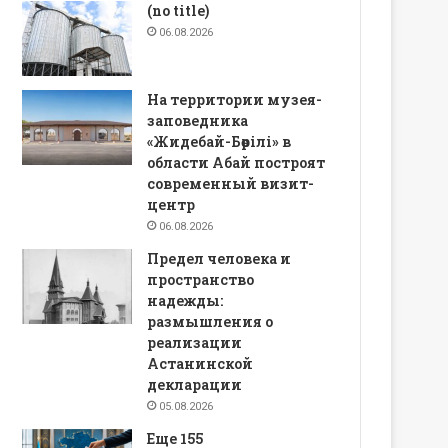
(no title)
06.08.2026
На территории музея-
заповедника
«Жидебай-Бөрілі» в
области Абай построят
современный визит-
центр
06.08.2026
Предел человека и
пространство
надежды:
размышления о
реализации
Астанинской
декларации
05.08.2026
Еще 155