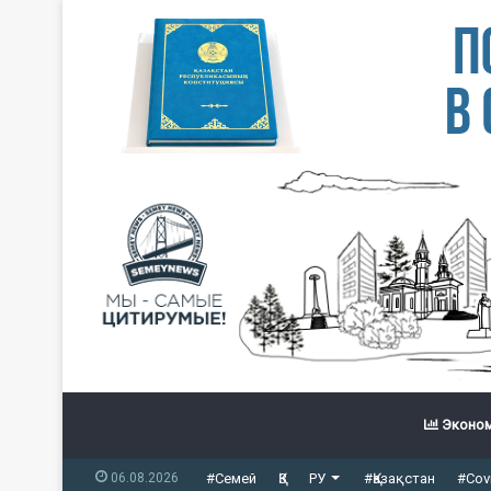
Эконом
06.08.2026
#Семей
ҚЗ
РУ
#Қазақстан
#Cov