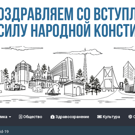
ика
Общество
Здравоохранение
Культура
С
id-19