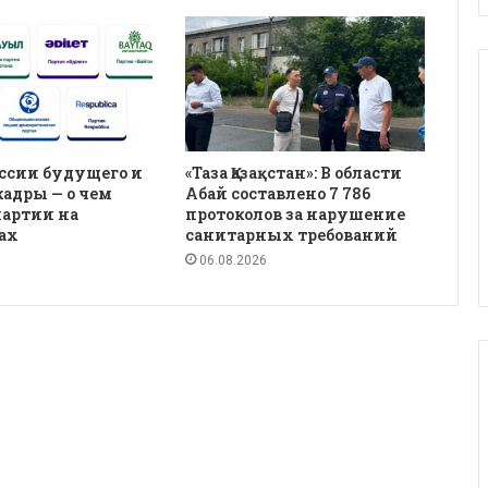
ссии будущего и
«Таза Қазақстан»: В области
кадры — о чем
Абай составлено 7 786
партии на
протоколов за нарушение
ах
санитарных требований
06.08.2026