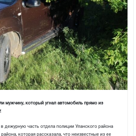
ли мужчину
, к
оторый угнал автомобиль прямо из
z
 в дежурную часть отдела полиции Уланского района
района, которая рассказала, что неизвестные из ее