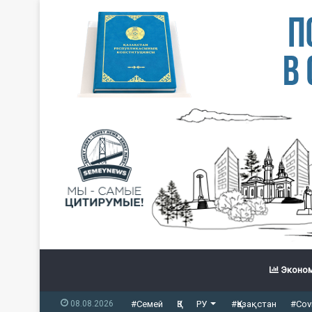
Эконом
08.08.2026
#Семей
ҚЗ
РУ
#Қазақстан
#Cov