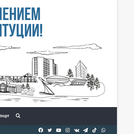
Іздеу
порт
Facebook
Twitter
YouTube
Instagram
vk.com
Telegram
TikTok
WhatsApp