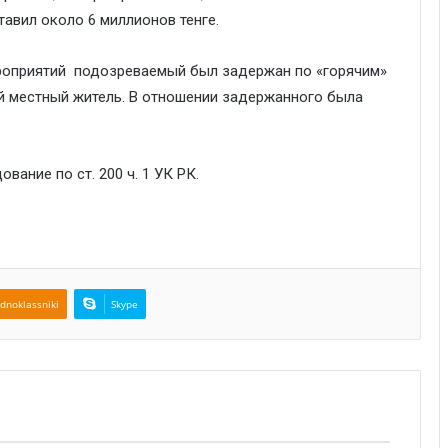
тавил около 6 миллионов тенге.
роприятий подозреваемый был задержан по «горячим»
ий местный житель. B отношении задержанного была
ание по ст. 200 ч. 1 УК РК.
dnoklassniki
Skype