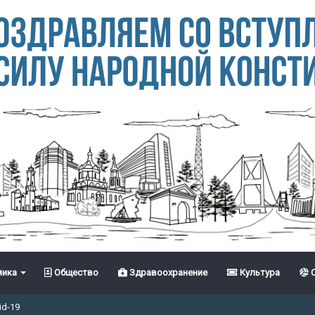
ика
Общество
Здравоохранение
Культура
С
id-19