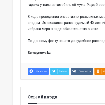
гаража угнали автомобиль её мужа. Ущерб сос
B ходе проведения оперативно-розыскных ме
следам. Им оказался, ранее судимый 40-летн
избрана мера в виде обязательства о явке.
По данному факту начато досудебное расследов
Semeynews.kz
Facebook
Twitter
VKontakte
O
Осы айдарда