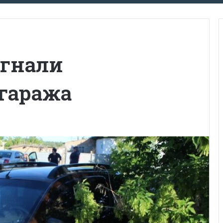
угнали
 гаража