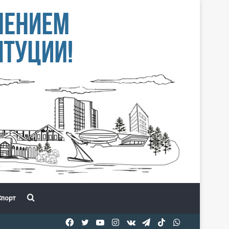
Іздеу
порт
Facebook
Twitter
YouTube
Instagram
vk.com
Telegram
TikTok
WhatsApp