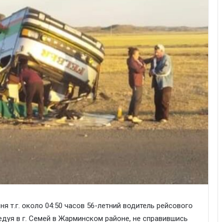
 т.г. около 04:50 часов 56-летний водитель рейсового
едуя в г. Семей в Жарминском районе, не справившись