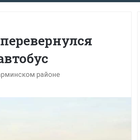
 перевернулся
автобус
арминском районе