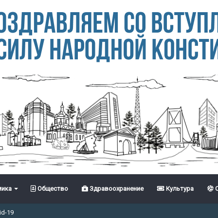
ика
Общество
Здравоохранение
Культура
С
id-19