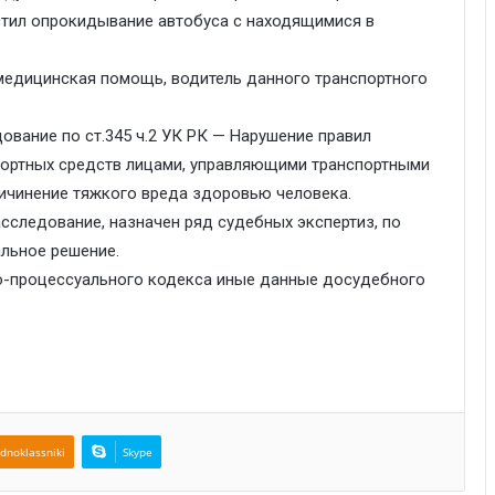
стил опрокидывание автобуса с находящимися в
медицинская помощь, водитель данного транспортного
вание по ст.345 ч.2 УК РК — Нарушение правил
портных средств лицами, управляющими транспортными
ичинение тяжкого вреда здоровью человека.
сследование, назначен ряд судебных экспертиз, по
альное решение.
вно-процессуального кодекса иные данные досудебного
dnoklassniki
Skype