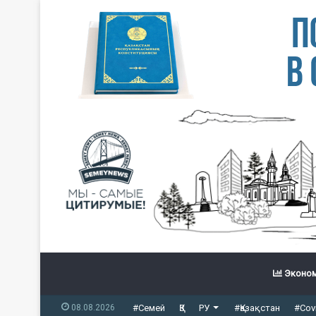
Эконом
08.08.2026
#Семей
ҚЗ
РУ
#Қазақстан
#Cov