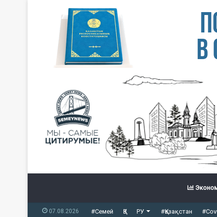
Эконом
07.08.2026
#Семей
ҚЗ
РУ
#Қазақстан
#Cov