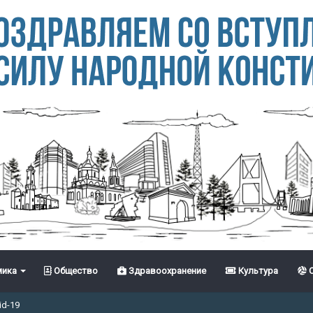
ика
Общество
Здравоохранение
Культура
С
id-19