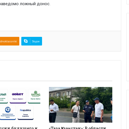
— заведомо ложный донос.
dnoklassniki
Skype
ссии будущего и
«Таза Қазақстан»: В области