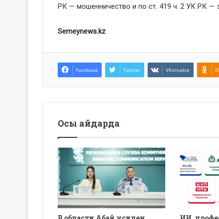
РК — мошенничество и по ст. 419 ч. 2 УК РК 
Semeynews.kz
Facebook
Twitter
VKontakte
O
Осы айдарда
В области Абай усилен
ИИ, профе