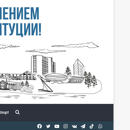
Іздеу
порт
Facebook
Twitter
YouTube
Instagram
vk.com
Telegram
TikTok
WhatsApp