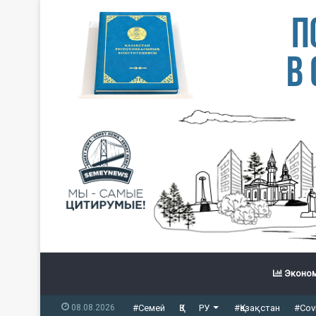
Эконом
08.08.2026
#Семей
ҚЗ
РУ
#Қазақстан
#Cov