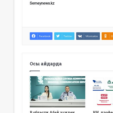
Semeynews.kz
Facebook
Twitter
VKontakte
O
Осы айдарда
В области Абай усилен
ИИ, профе