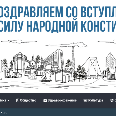
ика
Общество
Здравоохранение
Культура
С
id-19