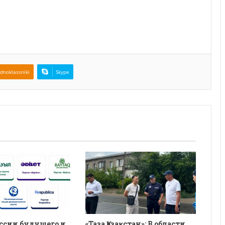
dnoklassniki
Skype
ссии будущего и
«Таза Қазақстан»: В области