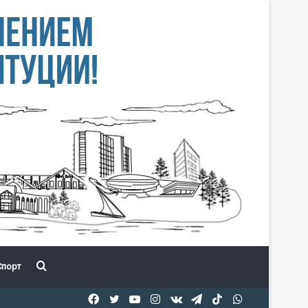
Іздеу
порт
Facebook
Twitter
YouTube
Instagram
vk.com
Telegram
TikTok
WhatsApp