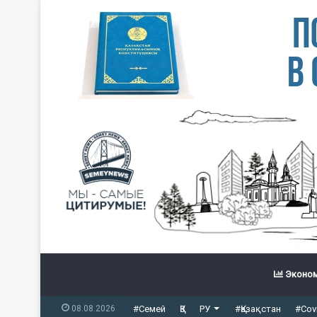
Эконом
08.08.2026
#Семей
ҚЗ
РУ
#Қазақстан
#Cov