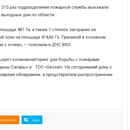
е 215 раз подразделения пожарной службы выезжали
 выходные дни по области.
ощади 481 Га, а также 1 степное загорание на
ой зоне на площади 414,66 Га. Причиной в основном
 с огнем», — пояснили в ДЧС ВКО.
льзуют космомониторинг для борьбы с пожарами.
арыш Сапары» и ТОО «Geosat». На сегодняшний день с
вовремя обнаружили и предотвратили распространение
dnoklassniki
Skype