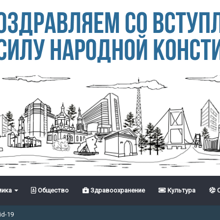
ика
Общество
Здравоохранение
Культура
С
id-19