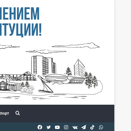
Іздеу
порт
Facebook
Twitter
YouTube
Instagram
vk.com
Telegram
TikTok
WhatsApp