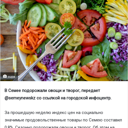
supa
В Семее подорожали овощи и творог, передает
@semeynewskz со ссылкой на городской инфоцентр.
За прошедшую неделю индекс цен на социально
значимые продовольственные товары по Семею составил
0,8%. Сезонно подорожали овощи и творог. Об этом на