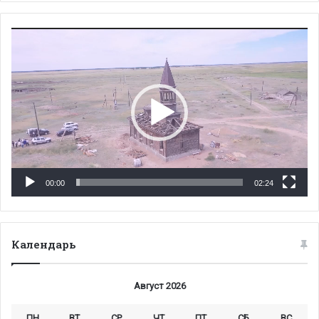
Видеоплеер
00:00
02:24
Календарь
Август 2026
ПН
ВТ
СР
ЧТ
ПТ
СБ
ВС