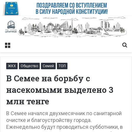
Меню
Із
ЖКХ
Общество
Семей
ТОП
В Семее на борьбу с
насекомыми выделено 3
млн тенге
В Семее начался двухмесячник по санитарной
очистке и благоустройству города.
Еженедельно будут проводиться субботники, в