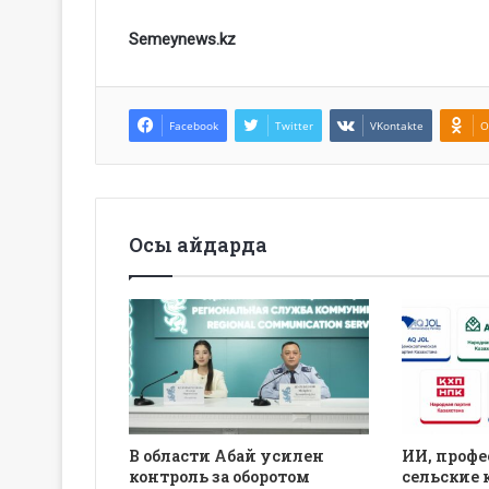
Semeynews.kz
Facebook
Twitter
VKontakte
O
Осы айдарда
В области Абай усилен
ИИ, профе
контроль за оборотом
сельские 