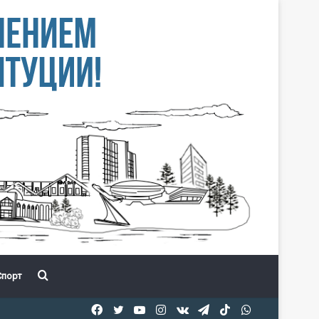
Іздеу
порт
Facebook
Twitter
YouTube
Instagram
vk.com
Telegram
TikTok
WhatsApp