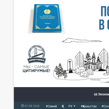
Эконом
07.08.2026
#Семей
ҚЗ
РУ
#Қазақстан
#Cov