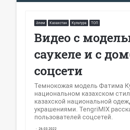
Әлем
Казахстан
Культура
ТОП
Видео с модел
саукеле и с до
соцсети
Темнокожая модель Фатима Ку
национальном казахском стиле
казахской национальной одежд
украшениями. TengriMIX расска
пользователей соцсетей.
26.03.2022