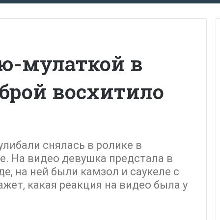
ью-мулаткой в
мброй восхитило
либали снялась в ролике в
. На видео девушка предстала в
е, на ней были камзол и саукеле с
жет, какая реакция на видео была у