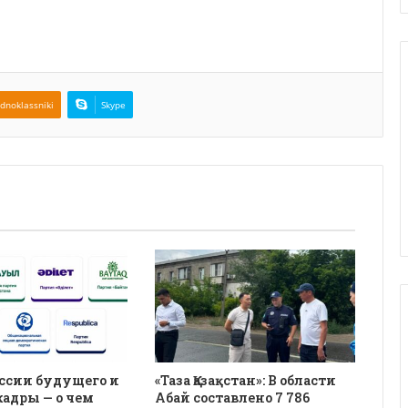
dnoklassniki
Skype
ссии будущего и
«Таза Қазақстан»: В области
кадры — о чем
Абай составлено 7 786