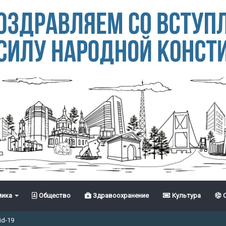
ика
Общество
Здравоохранение
Культура
С
id-19