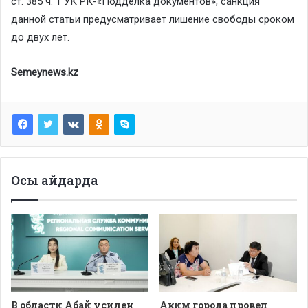
ст. 385 ч. 1 УК РК-«Подделка документов», санкция
данной статьи предусматривает лишение свободы сроком
до двух лет.
Semeynews.kz
Осы айдарда
В области Абай усилен
Аким города провел