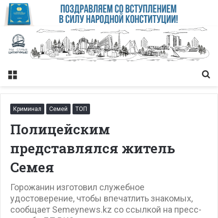
Меню
Із
Криминал
Семей
ТОП
Полицейским
представлялся житель
Семея
Горожанин изготовил служебное
удостоверение, чтобы впечатлить знакомых,
сообщает Semeynews.kz со ссылкой на пресс-