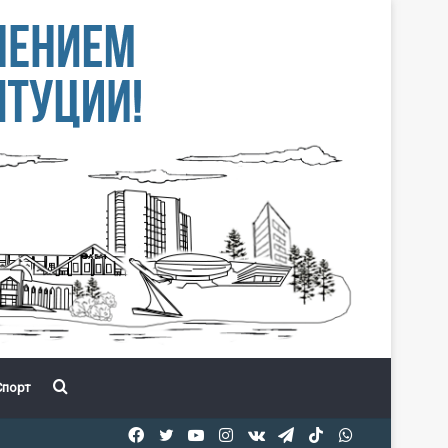
Іздеу
порт
Facebook
Twitter
YouTube
Instagram
vk.com
Telegram
TikTok
WhatsApp