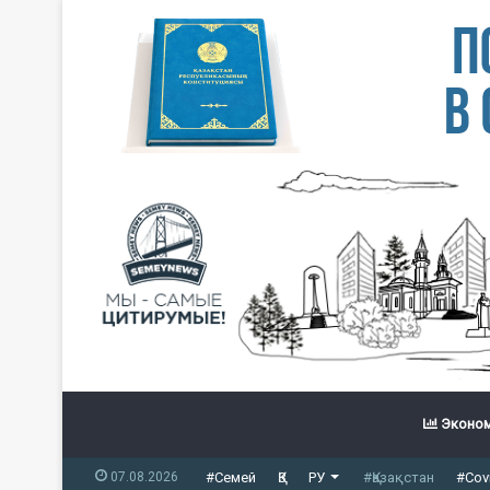
Эконом
07.08.2026
#Семей
ҚЗ
РУ
#Қазақстан
#Cov