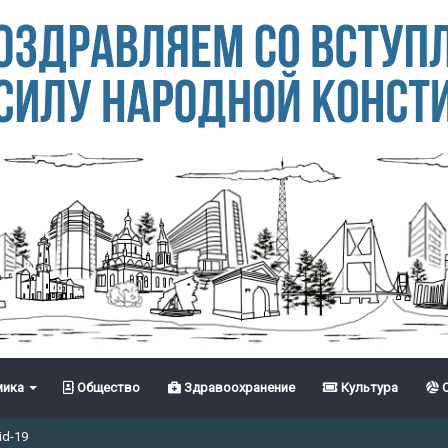
ика
Общество
Здравоохранение
Культура
С
id-19