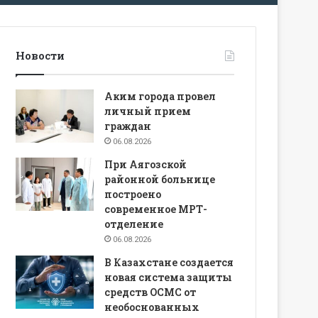
Новости
Аким города провел
личный прием
граждан
06.08.2026
При Аягозской
районной больнице
построено
современное МРТ-
отделение
06.08.2026
В Казахстане создается
новая система защиты
средств ОСМС от
необоснованных