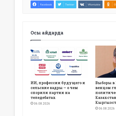
Facebook
Twitter
VKontakte
O
Осы айдарда
ИИ, профессии будущего и
Выборы в
сельские кадры — о чем
венцом г
спорили партии на
политиче
теледебатах
Казахстан
Кыргызст
06.08.2026
06.08.2026