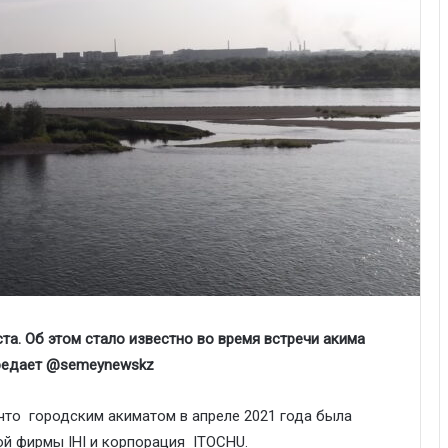
а. Об этом стало известно во время встречи акима
ередает @semeynewskz
что городским акиматом в апреле 2021 года была
ой фирмы IНI и корпорация ITOCHU.