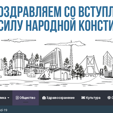
ика
Общество
Здравоохранение
Культура
С
id-19