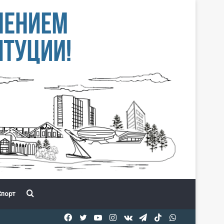
Іздеу
порт
Facebook
Twitter
YouTube
Instagram
vk.com
Telegram
TikTok
WhatsApp