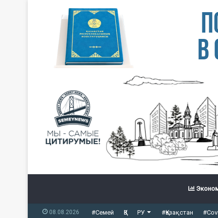
Эконом
08.08.2026
#Семей
ҚЗ
РУ
#Қазақстан
#Cov