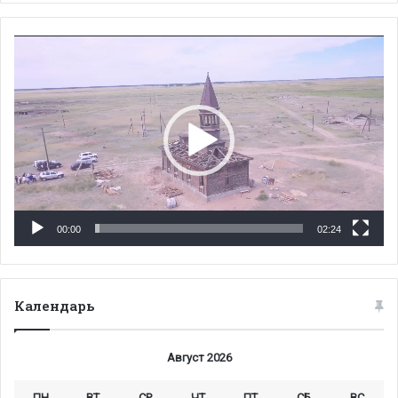
Видеоплеер
00:00
02:24
Календарь
Август 2026
ПН
ВТ
СР
ЧТ
ПТ
СБ
ВС