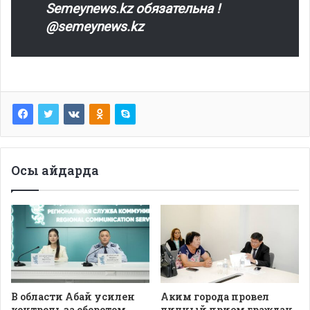
Semeynews.kz обязательна !
@semeynews.kz
Осы айдарда
В области Абай усилен
Аким города провел
контроль за оборотом
личный прием граждан