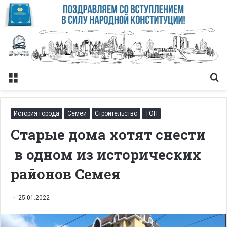
Меню
Із
История города
Семей
Строительство
ТОП
Старые дома хотят снести
в одном из исторических
районов Семея
25.01.2022